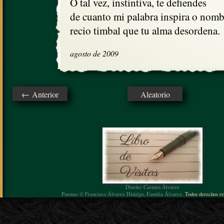
O tal vez, instintiva, te defiendes

de cuanto mi palabra inspira o nombr
recio timbal que tu alma desordena.
agosto de 2009
← Anterior
Aleatorio
Diseño: Carmen Álvarez
Poemas © Francisco Álvarez Hidalgo, Familia Álvarez.
Todos derechos re