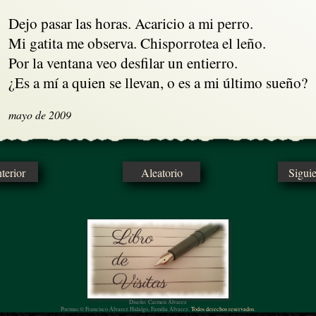
Dejo pasar las horas. Acaricio a mi perro. 

Mi gatita me observa. Chisporrotea el leño.

Por la ventana veo desfilar un entierro.

¿Es a mí a quien se llevan, o es a mi último sueño?
mayo de 2009
erior
Aleatorio
Sigui
Diseño: Carmen Álvarez
Poemas © Francisco Álvarez Hidalgo, Familia Álvarez.
Todos derechos reservados.