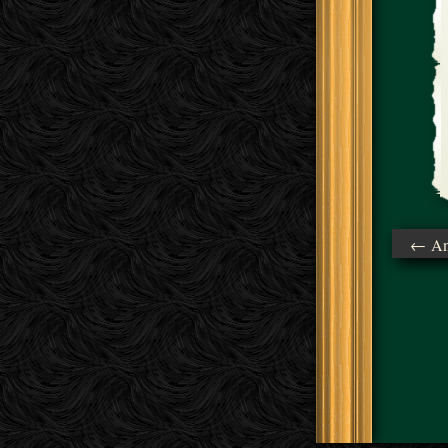
← Ant