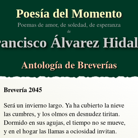
Poesía del Momento
Poemas de amor, de soledad, de esperanza
de
ancisco Álvarez Hida
Antología de Breverías
Brevería 2045
Será un invierno largo. Ya ha cubierto la nieve

las cumbres, y los olmos en desnudez tiritan.

Dormido en sus agujas, el tiempo no se mueve,

y en el hogar las llamas a ociosidad invitan. 
