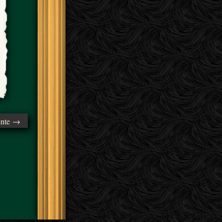
ente →