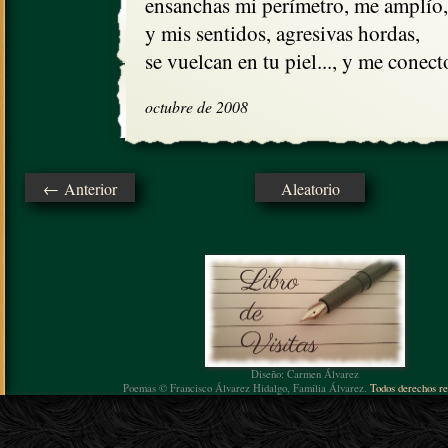
ensanchas mi perímetro, me amplío,

y mis sentidos, agresivas hordas,

se vuelcan en tu piel..., y me conect
octubre de 2008
← Anterior
Aleatorio
Diseño: Carmen Álvarez
Poemas © Francisco Álvarez Hidalgo, Familia Álvarez.
Todos derechos re