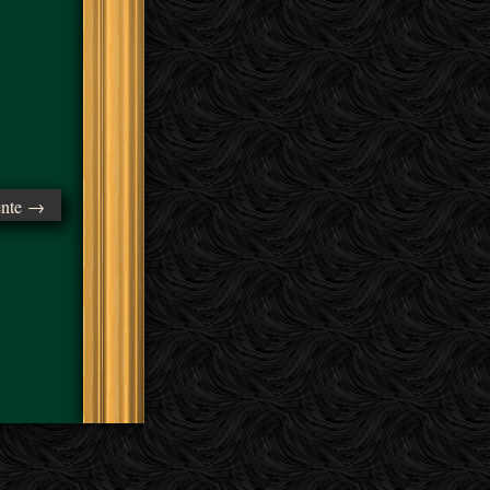
ente →