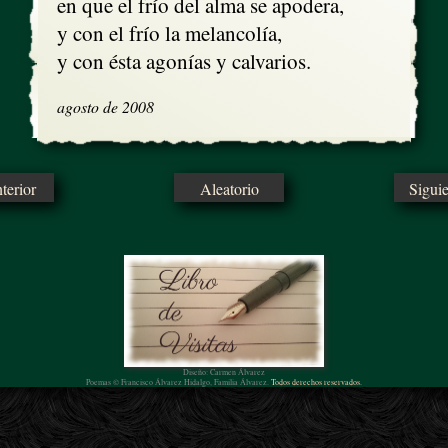
en que el frío del alma se apodera,

y con el frío la melancolía,

y con ésta agonías y calvarios.
agosto de 2008
erior
Aleatorio
Sigui
Diseño: Carmen Álvarez
Poemas © Francisco Álvarez Hidalgo, Familia Álvarez.
Todos derechos reservados.