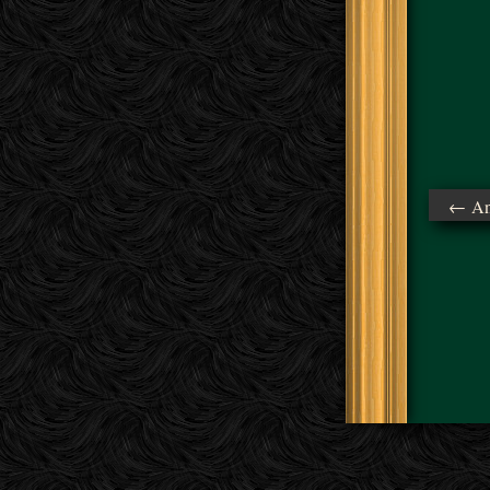
← Ant