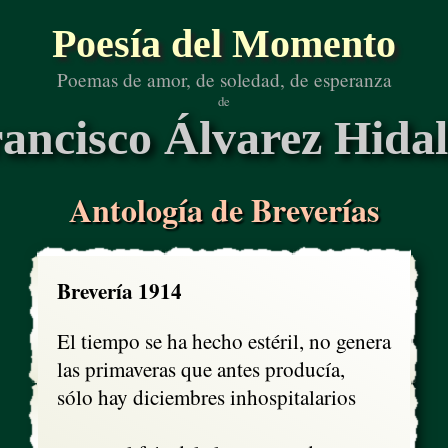
Poesía del Momento
Poemas de amor, de soledad, de esperanza
de
ancisco Álvarez Hida
Antología de Breverías
Brevería 1914
El tiempo se ha hecho estéril, no genera

las primaveras que antes producía,

sólo hay diciembres inhospitalarios
