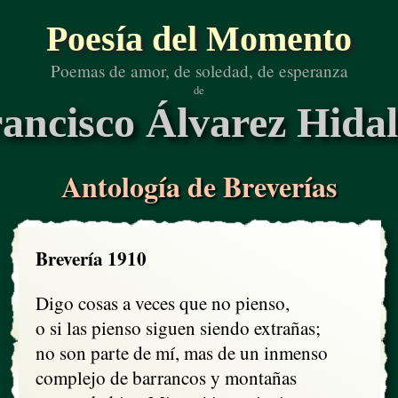
Poesía del Momento
Poemas de amor, de soledad, de esperanza
de
ancisco Álvarez Hida
Antología de Breverías
Brevería 1910
Digo cosas a veces que no pienso,

o si las pienso siguen siendo extrañas;

no son parte de mí, mas de un inmenso

complejo de barrancos y montañas
