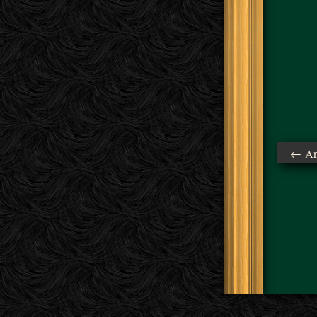
← Ant