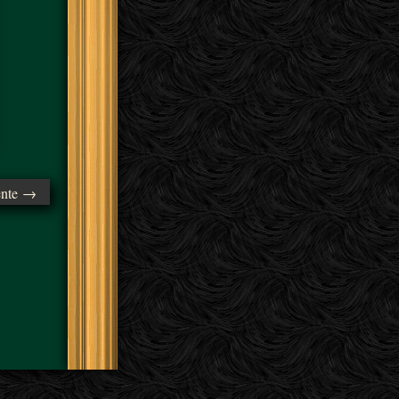
ente →