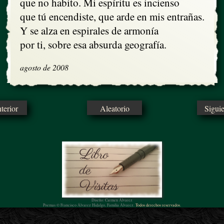
que no habito. Mi espíritu es incienso

que tú encendiste, que arde en mis entrañas.

Y se alza en espirales de armonía 

por ti, sobre esa absurda geografía.
agosto de 2008
erior
Aleatorio
Sigui
Diseño: Carmen Álvarez
Poemas © Francisco Álvarez Hidalgo, Familia Álvarez.
Todos derechos reservados.