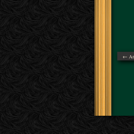
← Ant