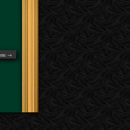
ente →