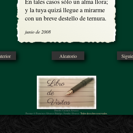
En tales casos sólo un alma llora;

y la tuya quizá llegue a mirarme

con un breve destello de ternura.
junio de 2008
erior
Aleatorio
Sigui
Diseño: Carmen Álvarez
Poemas © Francisco Álvarez Hidalgo, Familia Álvarez.
Todos derechos reservados.