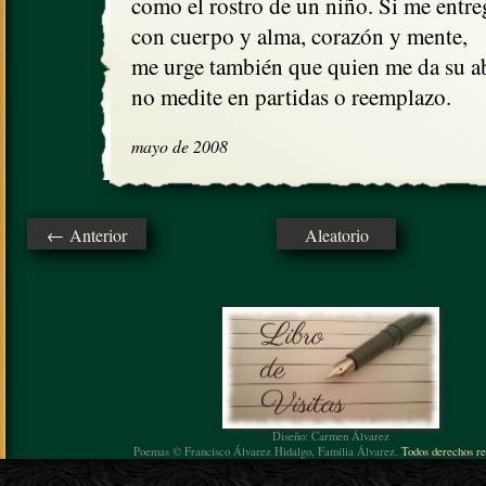
como el rostro de un niño. Si me entre
con cuerpo y alma, corazón y mente, 

me urge también que quien me da su ab
no medite en partidas o reemplazo.
mayo de 2008
← Anterior
Aleatorio
Diseño: Carmen Álvarez
Poemas © Francisco Álvarez Hidalgo, Familia Álvarez.
Todos derechos re