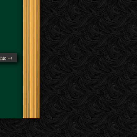
ente →