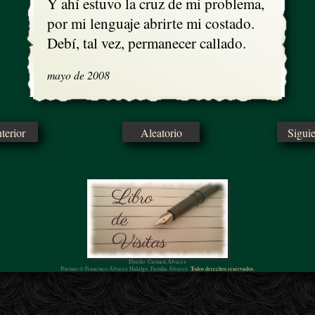
Y ahí estuvo la cruz de mi problema, 

por mi lenguaje abrirte mi costado.

Debí, tal vez, permanecer callado.
mayo de 2008
erior
Aleatorio
Sigui
Diseño: Carmen Álvarez
Poemas © Francisco Álvarez Hidalgo, Familia Álvarez.
Todos derechos reservados.