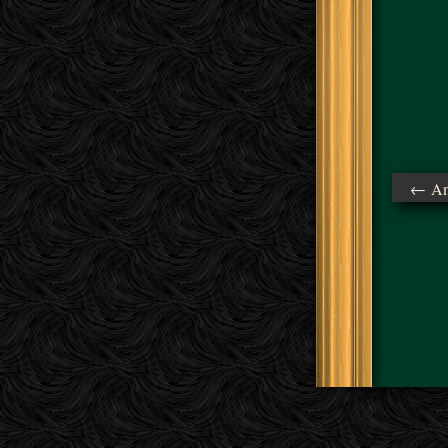
← Ant