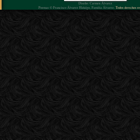
Diseño: Carmen Álvarez
Poemas © Francisco Álvarez Hidalgo, Familia Álvarez.
Todos derechos re