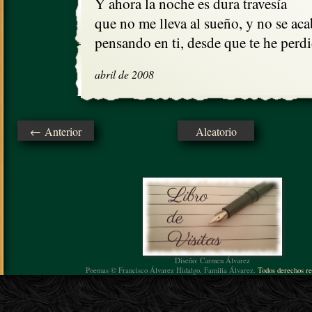
Y ahora la noche es dura travesía

que no me lleva al sueño, y no se acab
pensando en ti, desde que te he perd
abril de 2008
← Anterior
Aleatorio
Diseño: Carmen Álvarez
Poemas © Francisco Álvarez Hidalgo, Familia Álvarez.
Todos derechos re