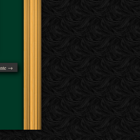
ente →