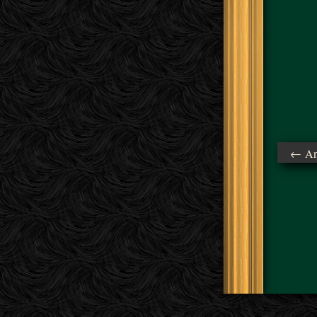
← Ant