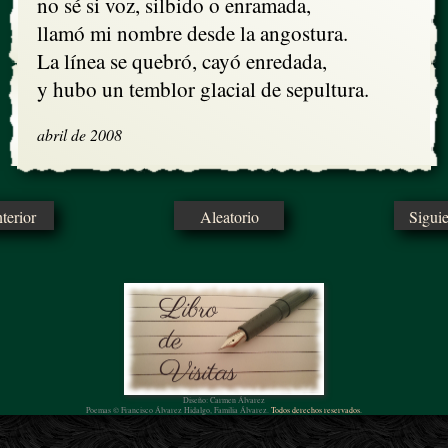
no sé si voz, silbido o enramada,

llamó mi nombre desde la angostura.

La línea se quebró, cayó enredada,

y hubo un temblor glacial de sepultura.
abril de 2008
erior
Aleatorio
Sigui
Diseño: Carmen Álvarez
Poemas © Francisco Álvarez Hidalgo, Familia Álvarez.
Todos derechos reservados.