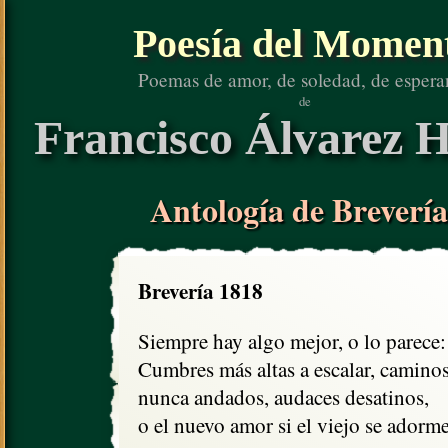
Poesía del Momen
Poemas de amor, de soledad, de espera
de
Francisco Álvarez H
Antología de Brevería
Brevería 1818
Siempre hay algo mejor, o lo parece:

Cumbres más altas a escalar, caminos
nunca andados, audaces desatinos, 

o el nuevo amor si el viejo se adormec