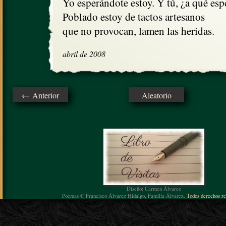
Yo esperándote estoy. Y tú, ¿a qué espe
Poblado estoy de tactos artesanos

que no provocan, lamen las heridas.
abril de 2008
← Anterior
Aleatorio
Diseño: Carmen Álvarez
Poemas © Francisco Álvarez Hidalgo, Familia Álvarez.
Todos derechos re