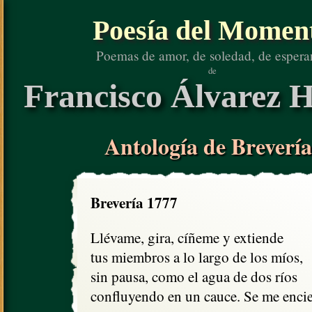
Poesía del Momen
Poemas de amor, de soledad, de espera
de
Francisco Álvarez H
Antología de Brevería
Brevería 1777
Llévame, gira, cíñeme y extiende

tus miembros a lo largo de los míos,

sin pausa, como el agua de dos ríos

confluyendo en un cauce. Se me encie