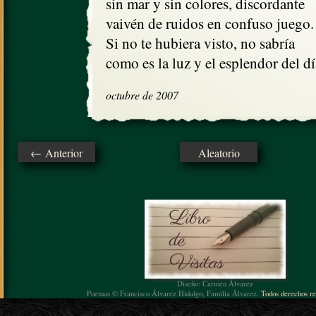
sin mar y sin colores, discordante

vaivén de ruidos en confuso juego. 
Si no te hubiera visto, no sabría

como es la luz y el esplendor del dí
octubre de 2007
← Anterior
Aleatorio
Diseño: Carmen Álvarez
Poemas © Francisco Álvarez Hidalgo, Familia Álvarez.
Todos derechos re