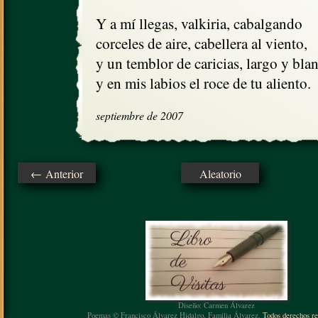
Y a mí llegas, valkiria, cabalgando

corceles de aire, cabellera al viento, 

y un temblor de caricias, largo y blan
y en mis labios el roce de tu aliento.
septiembre de 2007
← Anterior
Aleatorio
Diseño: Carmen Álvarez
Poemas © Francisco Álvarez Hidalgo, Familia Álvarez.
Todos derechos re