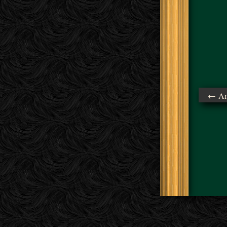
← Ant