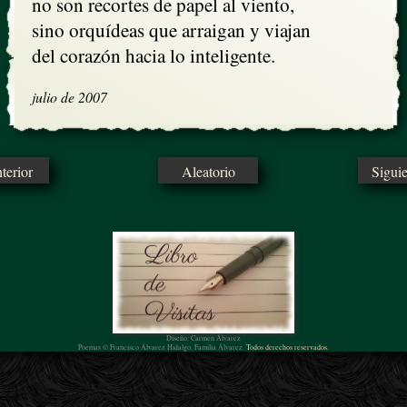
no son recortes de papel al viento, 

sino orquídeas que arraigan y viajan

del corazón hacia lo inteligente.
julio de 2007
erior
Aleatorio
Sigui
Diseño: Carmen Álvarez
Poemas © Francisco Álvarez Hidalgo, Familia Álvarez.
Todos derechos reservados.