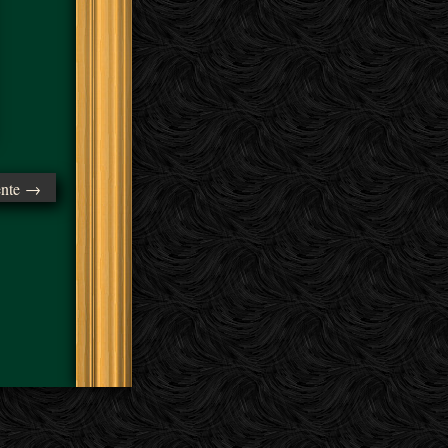
ente →