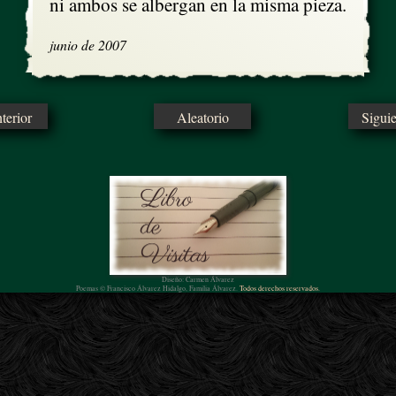
ni ambos se albergan en la misma pieza.
junio de 2007
erior
Aleatorio
Sigui
Diseño: Carmen Álvarez
Poemas © Francisco Álvarez Hidalgo, Familia Álvarez.
Todos derechos reservados.