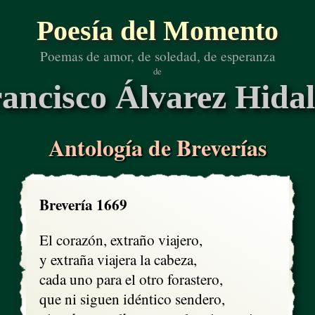
Poesía del Momento
Poemas de amor, de soledad, de esperanza
de
ancisco Álvarez Hida
Antología de Breverías
Brevería 1669
El corazón, extraño viajero, 

y extraña viajera la cabeza,

cada uno para el otro forastero,

que ni siguen idéntico sendero, 
