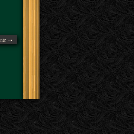
ente →