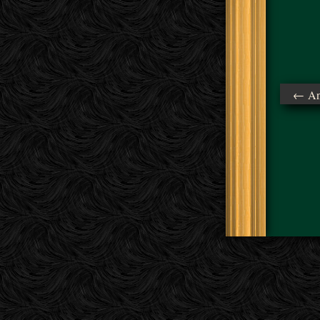
← Ant