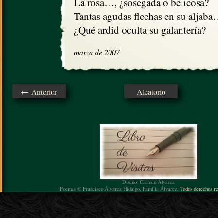
La rosa…, ¿sosegada o belicosa?

Tantas agudas flechas en su aljaba
¿Qué ardid oculta su galantería?
marzo de 2007
← Anterior
Aleatorio
Diseño: Carmen Álvarez
Poemas © Francisco Álvarez Hidalgo, Familia Álvarez.
Todos derechos re