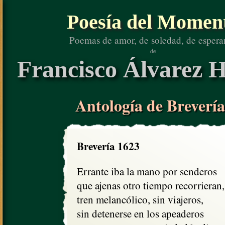
Poesía del Momen
Poemas de amor, de soledad, de espera
de
Francisco Álvarez H
Antología de Brevería
Brevería 1623
Errante iba la mano por senderos

que ajenas otro tiempo recorrieran,

tren melancólico, sin viajeros,

sin detenerse en los apeaderos
