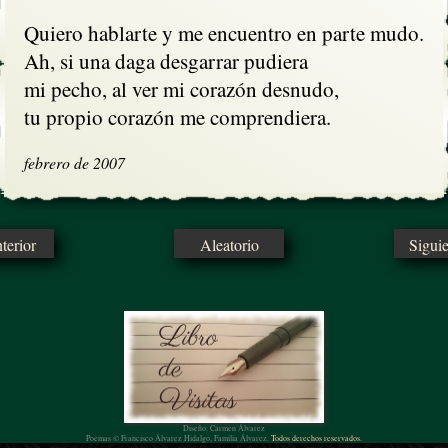
Quiero hablarte y me encuentro en parte mudo.

Ah, si una daga desgarrar pudiera

mi pecho, al ver mi corazón desnudo,

tu propio corazón me comprendiera.
febrero de 2007
erior
Aleatorio
Sigui
Diseño: Carmen Álvarez
Poemas © Francisco Álvarez Hidalgo, Familia Álvarez.
Todos derechos reservados.