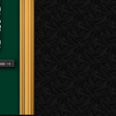
ente →