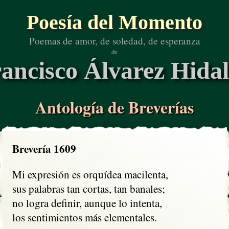
Poesía del Momento
Poemas de amor, de soledad, de esperanza
de
ancisco Álvarez Hida
Antología de Breverías
Brevería 1609
Mi expresión es orquídea macilenta,

sus palabras tan cortas, tan banales;

no logra definir, aunque lo intenta,

los sentimientos más elementales.
