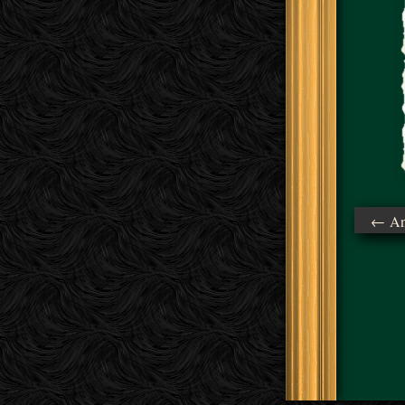
← Ant