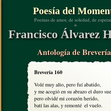
Poesía del Momen
Poemas de amor, de soledad, de espera
de
Francisco Álvarez H
Antología de Brevería
Brevería 160
Volé muy alto, pero fuí abatido, 

y me acogió en su abrazo el duro suel
pero olvidé mi corazón herido,

batí las alas, y remonté  el vuelo.