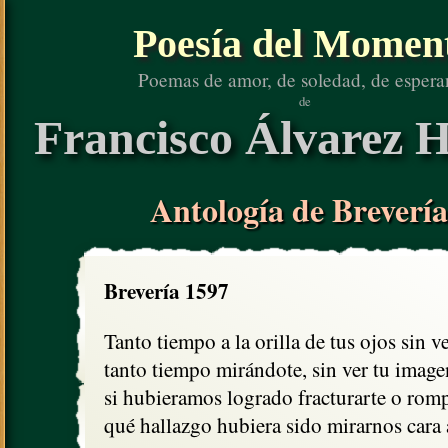
Poesía del Momen
Poemas de amor, de soledad, de espera
de
Francisco Álvarez H
Antología de Brevería
Brevería 1597
Tanto tiempo a la orilla de tus ojos sin ve
tanto tiempo mirándote, sin ver tu imagen
si hubieramos logrado fracturarte o romp
qué hallazgo hubiera sido mirarnos cara 