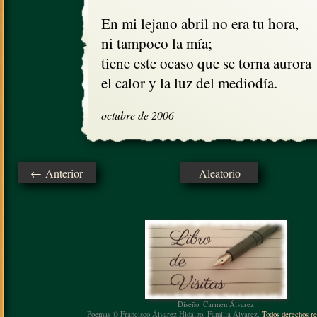
En mi lejano abril no era tu hora,

ni tampoco la mía;

tiene este ocaso que se torna aurora

el calor y la luz del mediodía.
octubre de 2006
← Anterior
Aleatorio
Diseño: Carmen Álvarez
Poemas © Francisco Álvarez Hidalgo, Familia Álvarez.
Todos derechos re