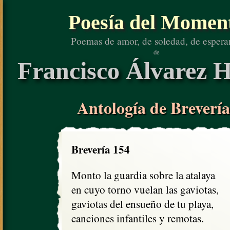
Poesía del Momen
Poemas de amor, de soledad, de espera
de
Francisco Álvarez H
Antología de Brevería
Brevería 154
Monto la guardia sobre la atalaya

en cuyo torno vuelan las gaviotas, 

gaviotas del ensueño de tu playa, 

canciones infantiles y remotas.
