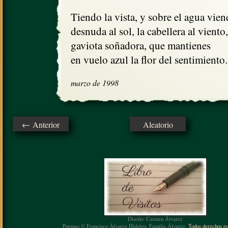
Tiendo la vista, y sobre el agua vienes
desnuda al sol, la cabellera al viento,

gaviota soñadora, que mantienes

en vuelo azul la flor del sentimiento.
marzo de 1998
← Anterior
Aleatorio
Diseño: Carmen Álvarez
Poemas © Francisco Álvarez Hidalgo, Familia Álvarez.
Todos derechos re