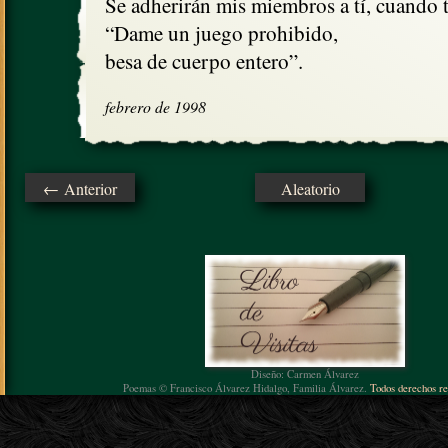
Se adherirán mis miembros a tí, cuando te
“Dame un juego prohibido,

besa de cuerpo entero”.
febrero de 1998
← Anterior
Aleatorio
Diseño: Carmen Álvarez
Poemas © Francisco Álvarez Hidalgo, Familia Álvarez.
Todos derechos re