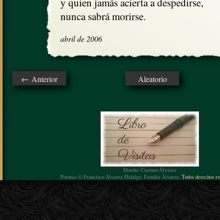
y quien jamás acierta a despedirse,

nunca sabrá morirse.
abril de 2006
← Anterior
Aleatorio
Diseño: Carmen Álvarez
Poemas © Francisco Álvarez Hidalgo, Familia Álvarez.
Todos derechos re