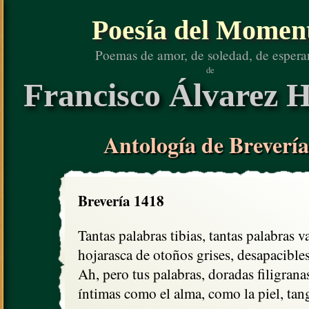
Poesía del Momen
Poemas de amor, de soledad, de espera
de
Francisco Álvarez H
Antología de Brevería
Brevería 1418
Tantas palabras tibias, tantas palabras va
hojarasca de otoños grises, desapacible
Ah, pero tus palabras, doradas filigranas
íntimas como el alma, como la piel, tang