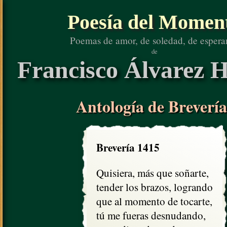
Poesía del Momen
Poemas de amor, de soledad, de espera
de
Francisco Álvarez H
Antología de Brevería
Brevería 1415
Quisiera, más que soñarte,

tender los brazos, logrando

que al momento de tocarte,

tú me fueras desnudando, 
