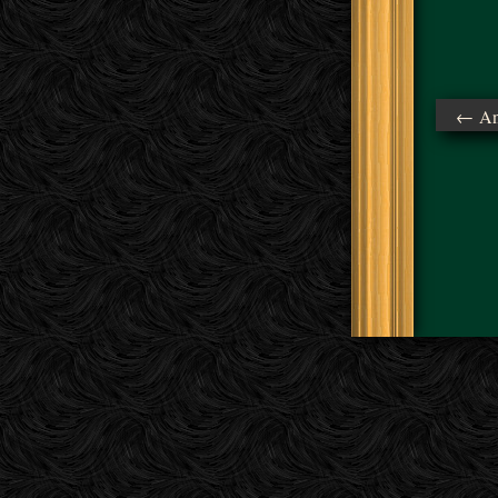
← Ant