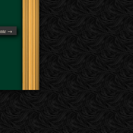
ente →