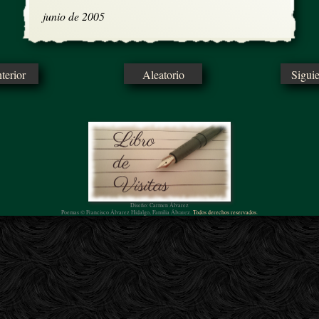
junio de 2005
erior
Aleatorio
Sigui
Diseño: Carmen Álvarez
Poemas © Francisco Álvarez Hidalgo, Familia Álvarez.
Todos derechos reservados.