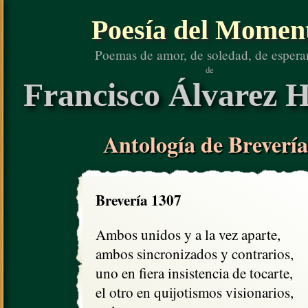
Poesía del Momen
Poemas de amor, de soledad, de espera
de
Francisco Álvarez H
Antología de Brevería
Brevería 1307
Ambos unidos y a la vez aparte, 

ambos sincronizados y contrarios,

uno en fiera insistencia de tocarte, 

el otro en quijotismos visionarios,
