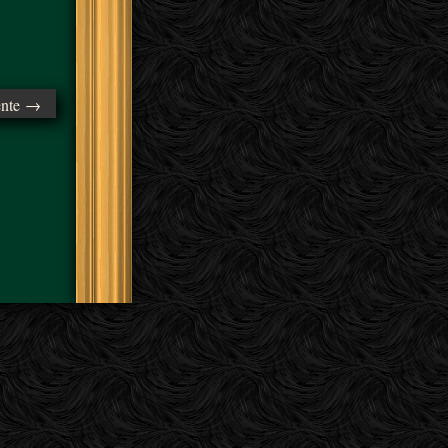
ente →