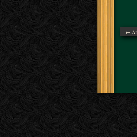
← Ant