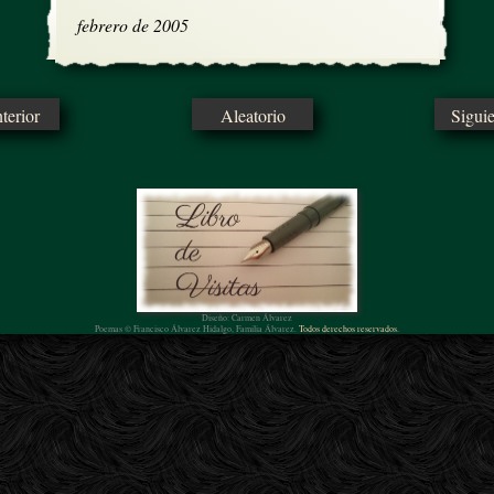
febrero de 2005
erior
Aleatorio
Sigui
Diseño: Carmen Álvarez
Poemas © Francisco Álvarez Hidalgo, Familia Álvarez.
Todos derechos reservados.