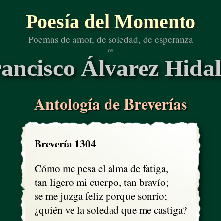
Poesía del Momento
Poemas de amor, de soledad, de esperanza
de
ancisco Álvarez Hida
Antología de Breverías
Brevería 1304
Cómo me pesa el alma de fatiga,

tan ligero mi cuerpo, tan bravío;

se me juzga feliz porque sonrío;

¿quién ve la soledad que me castiga?