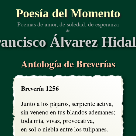
Poesía del Momento
Poemas de amor, de soledad, de esperanza
de
ancisco Álvarez Hida
Antología de Breverías
Brevería 1256
Junto a los pájaros, serpiente activa,

sin veneno en tus blandos ademanes;

toda mía, vivaz, provocativa,

en sol o niebla entre los tulipanes.