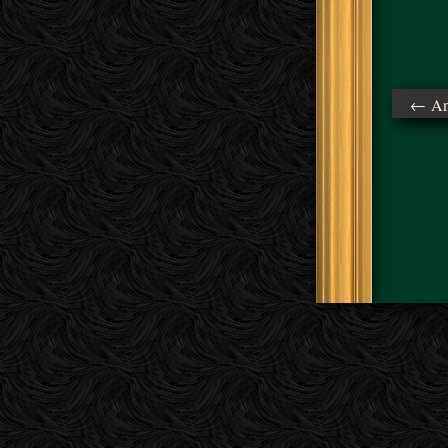
← Ant