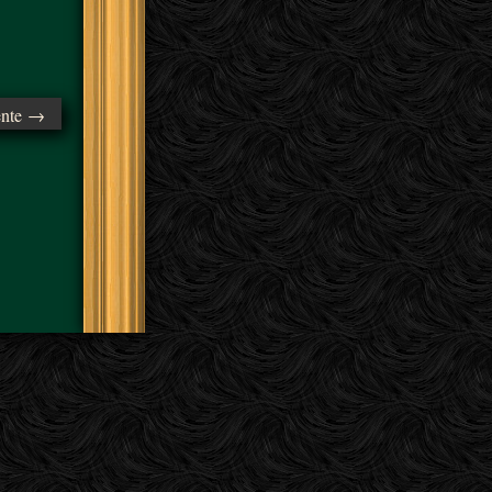
ente →