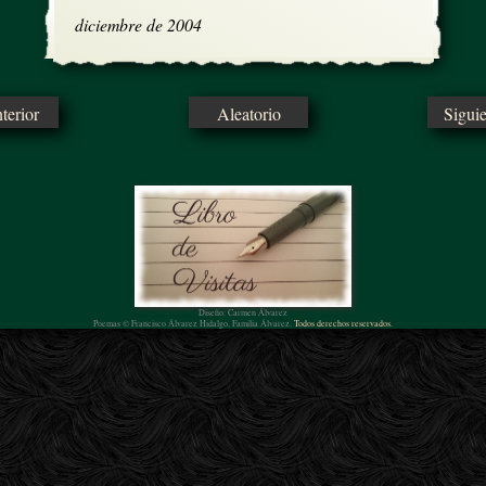
diciembre de 2004
erior
Aleatorio
Sigui
Diseño: Carmen Álvarez
Poemas © Francisco Álvarez Hidalgo, Familia Álvarez.
Todos derechos reservados.