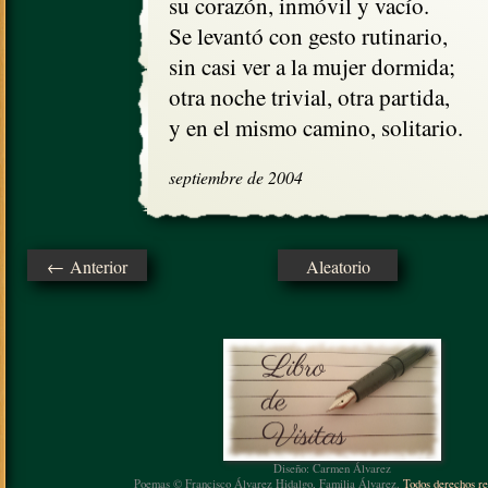
su corazón, inmóvil y vacío.

Se levantó con gesto rutinario,

sin casi ver a la mujer dormida;

otra noche trivial, otra partida,

y en el mismo camino, solitario.
septiembre de 2004
← Anterior
Aleatorio
Diseño: Carmen Álvarez
Poemas © Francisco Álvarez Hidalgo, Familia Álvarez.
Todos derechos re