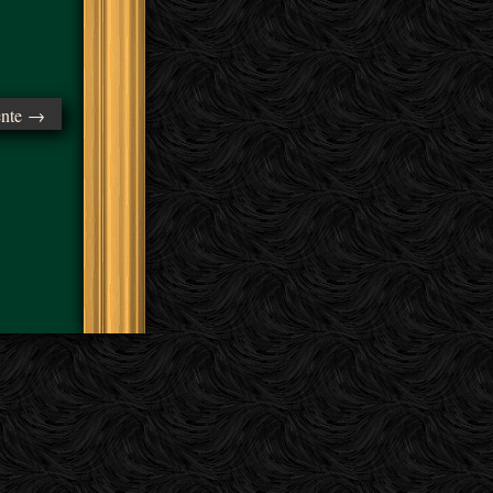
ente →