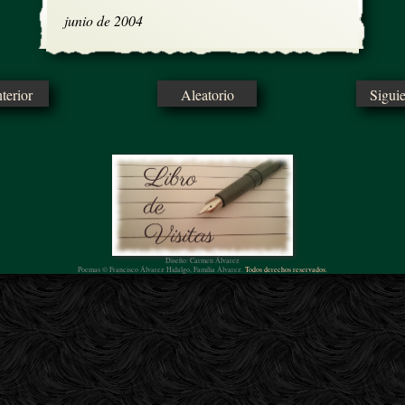
junio de 2004
erior
Aleatorio
Sigui
Diseño: Carmen Álvarez
Poemas © Francisco Álvarez Hidalgo, Familia Álvarez.
Todos derechos reservados.