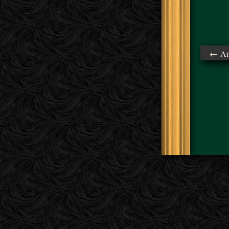
← Ant