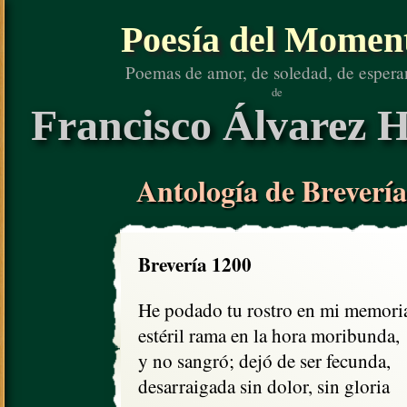
Poesía del Momen
Poemas de amor, de soledad, de espera
de
Francisco Álvarez H
Antología de Brevería
Brevería 1200
He podado tu rostro en mi memoria
estéril rama en la hora moribunda,

y no sangró; dejó de ser fecunda,

desarraigada sin dolor, sin gloria 
