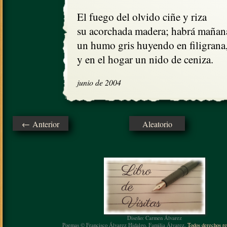
El fuego del olvido ciñe y riza

su acorchada madera; habrá mañana
un humo gris huyendo en filigrana, 
y en el hogar un nido de ceniza.
junio de 2004
← Anterior
Aleatorio
Diseño: Carmen Álvarez
Poemas © Francisco Álvarez Hidalgo, Familia Álvarez.
Todos derechos re