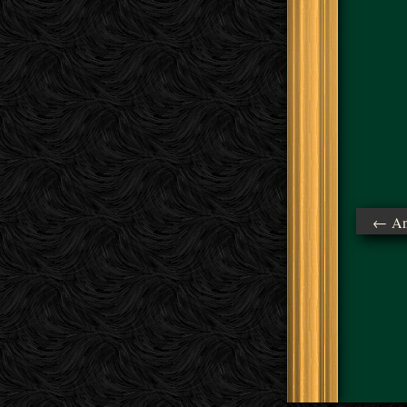
← Ant