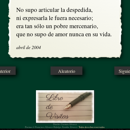
No supo articular la despedida,

ni expresarla le fuera necesario;

era tan sólo un pobre mercenario, 

que no supo de amor nunca en su vida.
abril de 2004
erior
Aleatorio
Sigui
Diseño: Carmen Álvarez
Poemas © Francisco Álvarez Hidalgo, Familia Álvarez.
Todos derechos reservados.