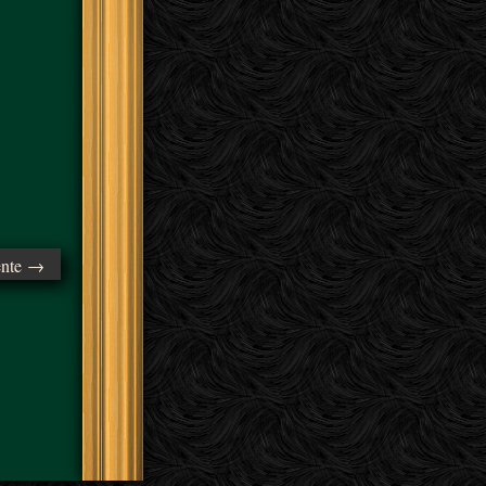
ente →