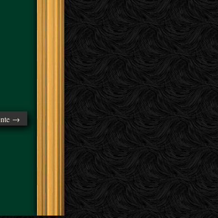
ente →