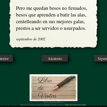
Pero me quedan besos no firmados,

besos que aprenden a batir las alas, 

centelleando en sus mejores galas,

prestos a ser servidos o usurpados.
septiembre de 2002
erior
Aleatorio
Sigui
Diseño: Carmen Álvarez
Poemas © Francisco Álvarez Hidalgo, Familia Álvarez.
Todos derechos reservados.