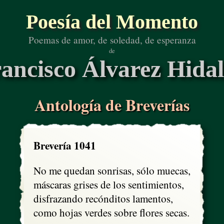
Poesía del Momento
Poemas de amor, de soledad, de esperanza
de
ancisco Álvarez Hida
Antología de Breverías
Brevería 1041
No me quedan sonrisas, sólo muecas,

máscaras grises de los sentimientos,

disfrazando recónditos lamentos,

como hojas verdes sobre flores secas.
