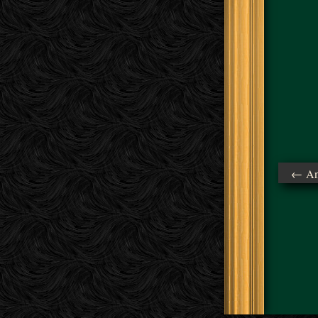
← Ant