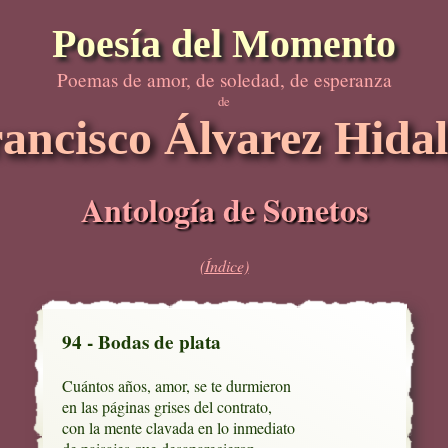
Poesía del Momento
Poemas de amor, de soledad, de esperanza
de
ancisco Álvarez Hida
Antología de Sonetos
(Índice)
94 - Bodas de plata
Cuántos años, amor, se te durmieron

en las páginas grises del contrato,

con la mente clavada en lo inmediato
