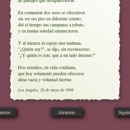
de paisajes que desaparecieron.

En comunión dos seres se ofrecieron

sin ver sus pies en diferente estrato;

dió el tiempo sus campanas a rebato, 

y en mutua soledad amanecieron.

Y al mirarse al espejo una mañana,

"¿Quién soy?", se dijo, sin reconocerse;

"¿Y quién es éste, que a mi lado duerme?"

Dos extraños, en vida cotidiana,

que hoy solamente pueden ofrecerse

alma vacía y voluntad inerme.
Los Angeles, 26 de mayo de 1998
erior
Aleatorio
Sigui