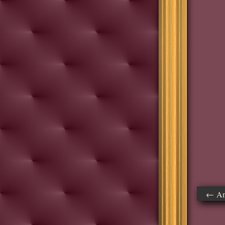
← Ant