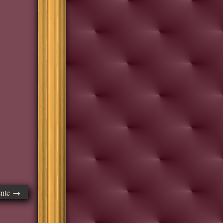
ente →