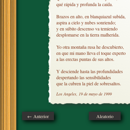
qué rápida y profunda la caída.

Brazos en alto, en blanquiazul subida,

aspira a cielo y nubes sonriendo;

y en súbito descenso va temiendo

desplomarse en la tierra malherida.

Yo otra montaña rusa he descubierto, 

en que mi mano lleva el toque experto

a las erectas puntas de sus altos.

Y desciende hasta las profundidades

despertando las sensibilidades

que la cubren la piel de sobresaltos.
Los Angeles, 19 de mayo de 1999
← Anterior
Aleatorio