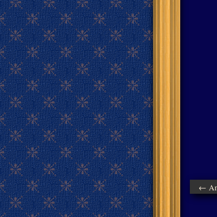
← Ant