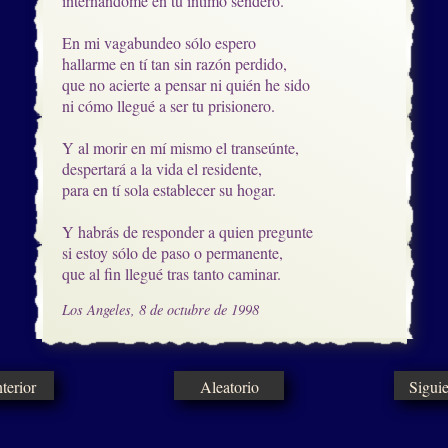
internándome en tu íntimo sendero.

En mi vagabundeo sólo espero

hallarme en tí tan sin razón perdido,

que no acierte a pensar ni quién he sido

ni cómo llegué a ser tu prisionero.

Y al morir en mí mismo el transeúnte,

despertará a la vida el residente,

para en tí sola establecer su hogar.

Y habrás de responder a quien pregunte

si estoy sólo de paso o permanente, 

que al fin llegué tras tanto caminar.
Los Angeles, 8 de octubre de 1998
erior
Aleatorio
Sigui