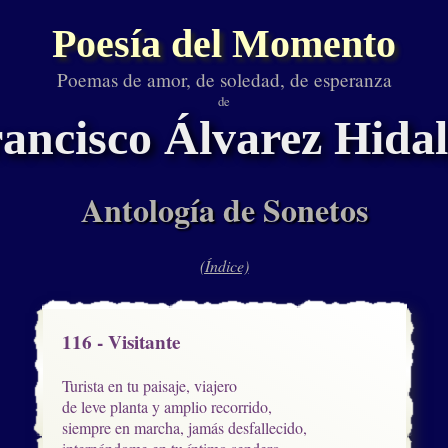
Poesía del Momento
Poemas de amor, de soledad, de esperanza
de
ancisco Álvarez Hida
Antología de Sonetos
(Índice)
116 - Visitante
Turista en tu paisaje, viajero

de leve planta y amplio recorrido,

siempre en marcha, jamás desfallecido, 
