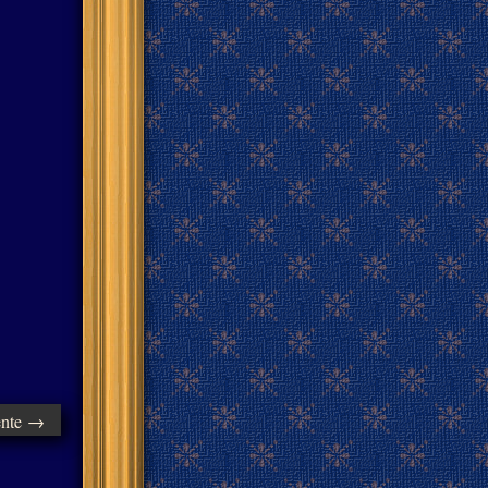
ente →