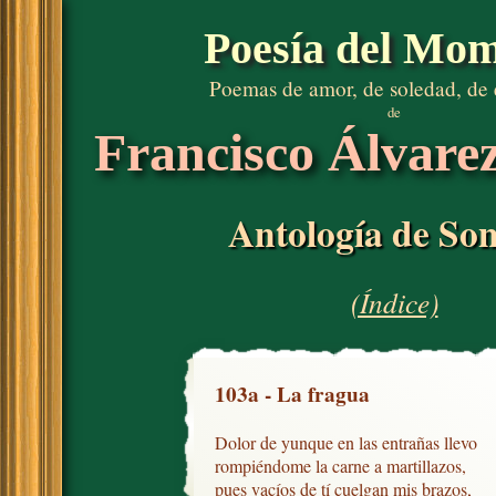
Poesía del Mo
Poemas de amor, de soledad, de
de
Francisco Álvare
Antología de Son
(Índice)
103a - La fragua
Dolor de yunque en las entrañas llevo

rompiéndome la carne a martillazos, 

pues vacíos de tí cuelgan mis brazos,
