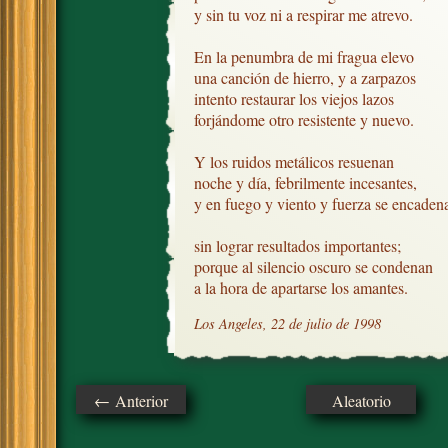
y sin tu voz ni a respirar me atrevo.

En la penumbra de mi fragua elevo

una canción de hierro, y a zarpazos

intento restaurar los viejos lazos

forjándome otro resistente y nuevo. 

Y los ruidos metálicos resuenan

noche y día, febrilmente incesantes, 

y en fuego y viento y fuerza se encadena
sin lograr resultados importantes;

porque al silencio oscuro se condenan

a la hora de apartarse los amantes.
Los Angeles, 22 de julio de 1998
← Anterior
Aleatorio