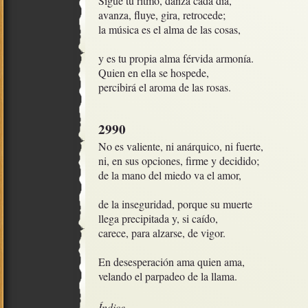
Sigue tu ritmo, danza cada día,

avanza, fluye, gira, retrocede;

la música es el alma de las cosas,

y es tu propia alma férvida armonía.

Quien en ella se hospede,

percibirá el aroma de las rosas.
2990
No es valiente, ni anárquico, ni fuerte,

ni, en sus opciones, firme y decidido;

de la mano del miedo va el amor,

de la inseguridad, porque su muerte

llega precipitada y, si caído,

carece, para alzarse, de vigor. 

En desesperación ama quien ama, 

velando el parpadeo de la llama.
Índice