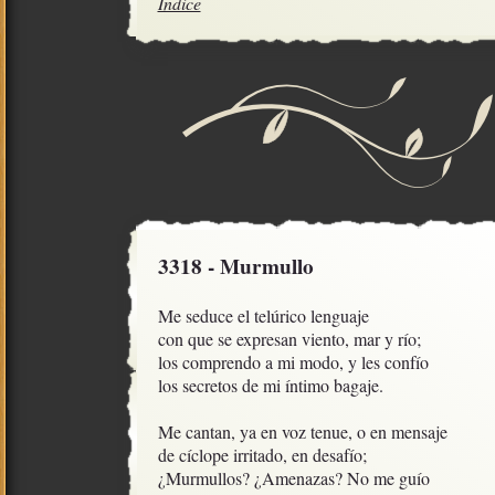
Índice
3318 - Murmullo
Me seduce el telúrico lenguaje

con que se expresan viento, mar y río;

los comprendo a mi modo, y les confío

los secretos de mi íntimo bagaje.

Me cantan, ya en voz tenue, o en mensaje

de cíclope irritado, en desafío;

¿Murmullos? ¿Amenazas? No me guío
