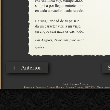
Por esa línea voy, semiperdido,

sin prisa por llegar, entretenido

en cada elevación, cada recodo.

La singularidad de tu paisaje

da un carácter vital a mi viaje,

en el que casi nada es casi todo.
Los Angeles, 24 de marzo de 2013
Índice
← Anterior
Diseño: Carmen Álvarez
Poemas © Francisco Álvarez Hidalgo, Familia Álvarez, 1997-2014.
Todos derec