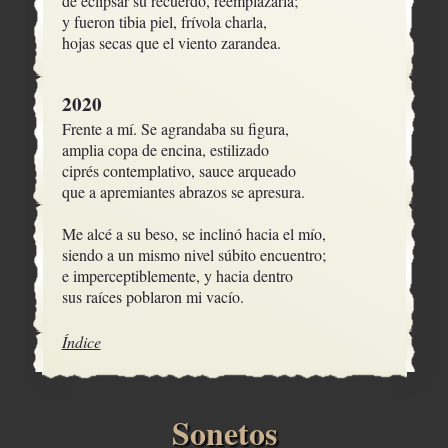
de eclipsar su recuerdo, reemplazarla;

y fueron tibia piel, frívola charla,

hojas secas que el viento zarandea.
2020
Frente a mí. Se agrandaba su figura,

amplia copa de encina, estilizado

ciprés contemplativo, sauce arqueado

que a apremiantes abrazos se apresura.

Me alcé a su beso, se inclinó hacia el mío,

siendo a un mismo nivel súbito encuentro;

e imperceptiblemente, y hacia dentro

sus raíces poblaron mi vacío.
Índice
Sonetos