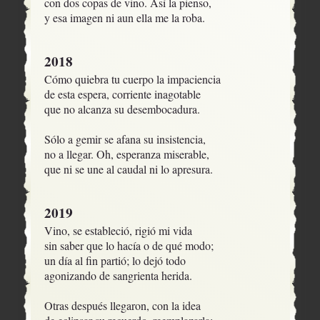
con dos copas de vino. Así la pienso,

y esa imagen ni aun ella me la roba.
2018
Cómo quiebra tu cuerpo la impaciencia 

de esta espera, corriente inagotable

que no alcanza su desembocadura.

Sólo a gemir se afana su insistencia,

no a llegar. Oh, esperanza miserable,

que ni se une al caudal ni lo apresura.
2019
Vino, se estableció, rigió mi vida

sin saber que lo hacía o de qué modo;

un día al fin partió; lo dejó todo

agonizando de sangrienta herida.

Otras después llegaron, con la idea 
