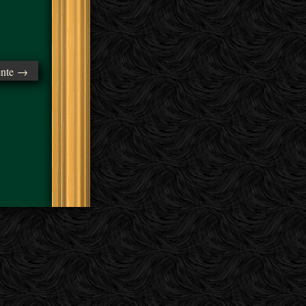
ente →