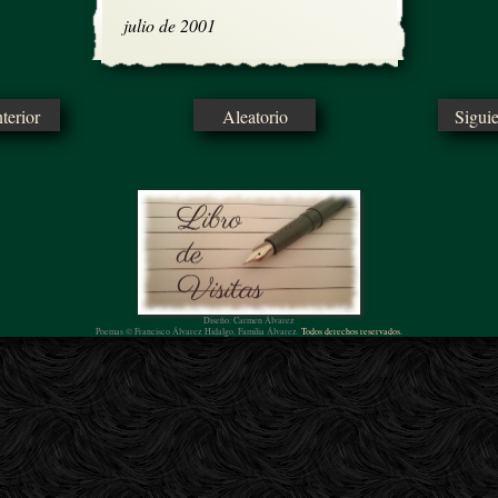
julio de 2001
erior
Aleatorio
Sigui
Diseño: Carmen Álvarez
Poemas © Francisco Álvarez Hidalgo, Familia Álvarez.
Todos derechos reservados.