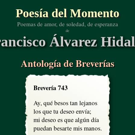
Poesía del Momento
Poemas de amor, de soledad, de esperanza
de
ancisco Álvarez Hida
Antología de Breverías
Brevería 743
Ay, qué besos tan lejanos

los que tu deseo envía;

mi deseo es que algún día

puedan besarte mis manos.