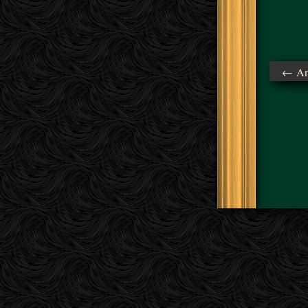
← Ant