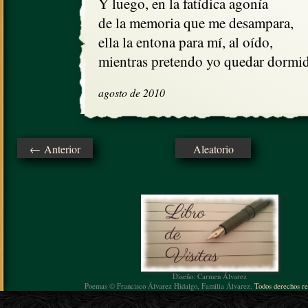
Y luego, en la fatídica agonía

de la memoria que me desampara,

ella la entona para mí, al oído,

mientras pretendo yo quedar dormi
agosto de 2010
← Anterior
Aleatorio
Diseño: Carmen Álvarez
Poemas © Francisco Álvarez Hidalgo, Familia Álvarez.
Todos derechos re