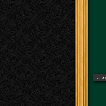
← Ant