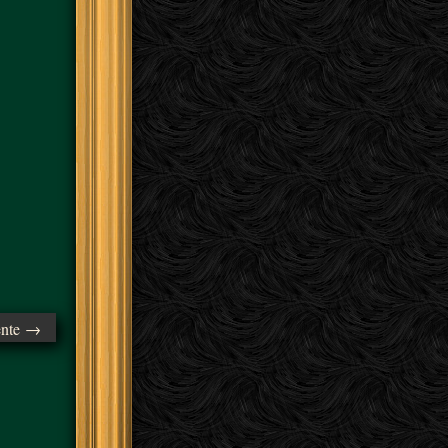
ente →