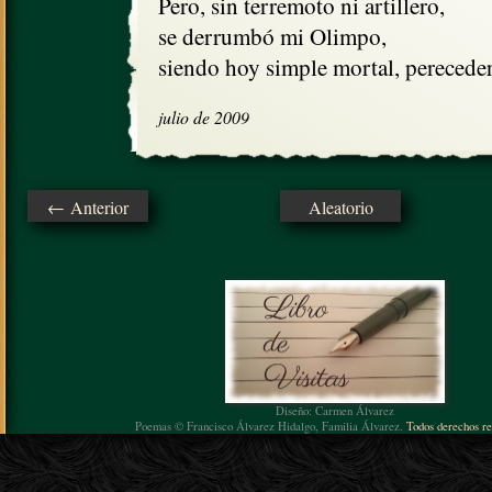
Pero, sin terremoto ni artillero,

se derrumbó mi Olimpo,

siendo hoy simple mortal, perecede
julio de 2009
← Anterior
Aleatorio
Diseño: Carmen Álvarez
Poemas © Francisco Álvarez Hidalgo, Familia Álvarez.
Todos derechos re