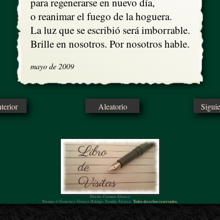
para regenerarse en nuevo día,

o reanimar el fuego de la hoguera.

La luz que se escribió será imborrable.

Brille en nosotros. Por nosotros hable.
mayo de 2009
erior
Aleatorio
Sigui
Diseño: Carmen Álvarez
Poemas © Francisco Álvarez Hidalgo, Familia Álvarez.
Todos derechos reservados.