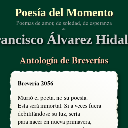
Poesía del Momento
Poemas de amor, de soledad, de esperanza
de
ancisco Álvarez Hida
Antología de Breverías
Brevería 2056
Murió el poeta, no su poesía.

Esta será inmortal. Si a veces fuera

debilitándose su luz, sería

para nacer en nueva primavera, 
