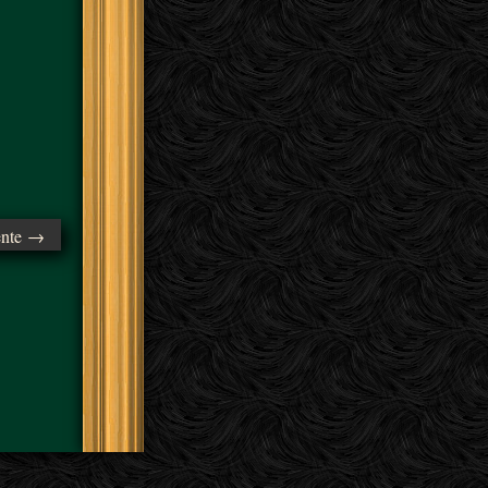
ente →