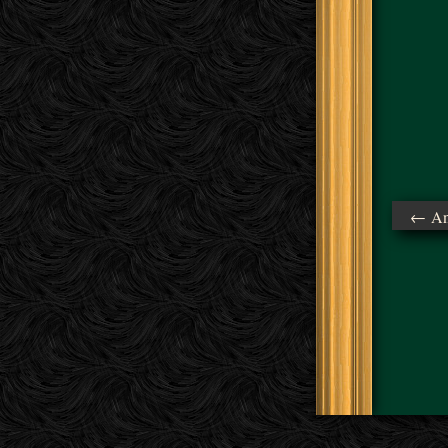
← Ant